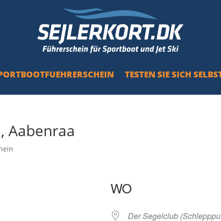
PORTBOOTFUEHRERSCHEIN
TESTEN SIE SICH SELBS
n, Aabenraa
hein
WO
Der Segelclub (Schlepppu