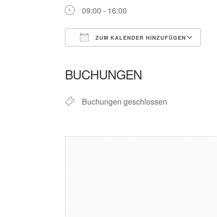
09:00 - 16:00
ZUM KALENDER HINZUFÜGEN
ICS herunterladen
Google Kalender
iCalendar
Office 365
Outlook Liv
BUCHUNGEN
Buchungen geschlossen